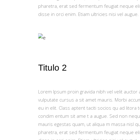
pharetra, erat sed fermentum feugiat neque el
disse in orci enim. Etiam ultricies nisi vel augue.
Titulo 2
Lorem Ipsum proin gravida nibh vel velit auctor a
vulputate cursus a sit amet mauris. Morbi accum
eu in elit. Class aptent taciti socios qu ad lito
condim entum sit ame t a augue. Sed non neque
mauris egestas quam, ut aliqua m massa nisl q
pharetra, erat sed fermentum feugiat neque el