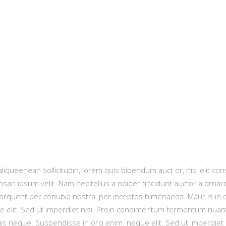
liqueenean sollicitudin, lorem quis bibendum auct or, nisi elit con
san ipsum velit. Nam nec tellus a odioer tincidunt auctor a orna
ra torquent per conubia nostra, per inceptos himenaeos. Maur is in 
 elit. Sed ut imperdiet nisi. Proin condimentum fermentum nuam 
uis neque. Suspendisse in orci enim. neque elit. Sed ut imperdi