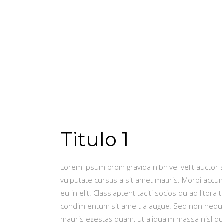
Titulo 1
Lorem Ipsum proin gravida nibh vel velit auctor a
vulputate cursus a sit amet mauris. Morbi accum
eu in elit. Class aptent taciti socios qu ad lito
condim entum sit ame t a augue. Sed non neque
mauris egestas quam, ut aliqua m massa nisl q