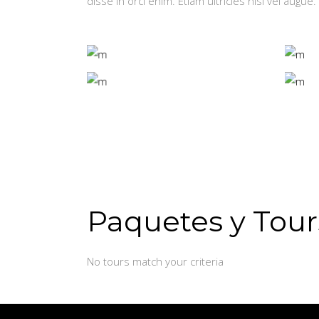
disse in orci enim. Etiam ultricies nisi vel augue.
Paquetes y Tour
No tours match your criteria