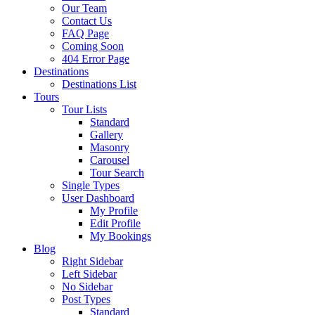
Our Team
Contact Us
FAQ Page
Coming Soon
404 Error Page
Destinations
Destinations List
Tours
Tour Lists
Standard
Gallery
Masonry
Carousel
Tour Search
Single Types
User Dashboard
My Profile
Edit Profile
My Bookings
Blog
Right Sidebar
Left Sidebar
No Sidebar
Post Types
Standard