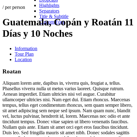
Highlights
/ per person
Separators
Title & Subtitle
Guatemala,
Copán y Roatán 11
Custom Font
Días y 10 Noches
Information
Tour Plan
Location
Roatan
Aliquam lorem ante, dapibus in, viverra quis, feugiat a, tellus.
Phasellus viverra nulla ut metus varius laoreet. Quisque rutrum.
Aenean imperdiet. Etiam ultricies nisi vel augue. Curabitur
ullamcorper ultricies nisi. Nam eget dui. Etiam rhoncus. Maecenas
tempus, tellus eget condimentum rhoncus, sem quam semper libero,
sit amet adipiscing sem neque sed ipsum. Nam quam nunc, blandit
vel, luctus pulvinar, hendrerit id, lorem. Maecenas nec odio et ante
tincidunt tempus. Donec vitae sapien ut libero venenatis faucibus.
Nullam quis ante. Etiam sit amet orci eget eros faucibus tincidunt.
Duis leo. Sed fringilla mauris sit amet nibh. Donec sodales sagittis