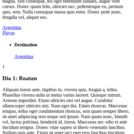
magna. Sed consequat, leo eget bibendum sodales, augue velit
cursus. Donec quam felis, ultricies nec, pellentesque eu, pretium
quis, sem. Nulla consequat massa quis enim. Donec pede justo,
fringilla vel, aliquet nec.
Argentina
Playas
Destination
Argentina
1
Día 1:
Roatan
Aliquam lorem ante, dapibus in, viverra quis, feugiat a, tellus.
Phasellus viverra nulla ut metus varius laoreet. Quisque rutrum.
Aenean imperdiet. Etiam ultricies nisi vel augue. Curabitur
ullamcorper ultricies nisi. Nam eget dui. Etiam rhoncus. Maecenas
tempus, tellus eget condimentum rhoncus, sem quam semper libero,
sit amet adipiscing sem neque sed ipsum. Nam quam nunc, blandit
vel, luctus pulvinar, hendrerit id, lorem. Maecenas nec odio et ante
tincidunt tempus. Donec vitae sapien ut libero venenatis faucibus.
Nullam quis ante. Etiam sit amet orci eget eros faucibus tincidunt.