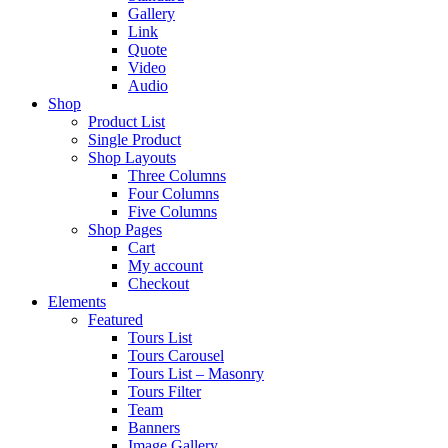
Gallery
Link
Quote
Video
Audio
Shop
Product List
Single Product
Shop Layouts
Three Columns
Four Columns
Five Columns
Shop Pages
Cart
My account
Checkout
Elements
Featured
Tours List
Tours Carousel
Tours List – Masonry
Tours Filter
Team
Banners
Image Gallery