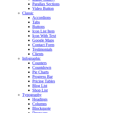
Parallax Sections
Video Button
Classic
Accordions
Tabs
Buttons
Icon List Item
Icon With Text
Google Maps
Contact Form
Testimonials
Clients
Infographic
Counters
Countdown
Pie Charts
Progress Bar
Pricing Tables
Blog List
Shop List
Typography
Headings
Columns
Blockquote
Dropcaps