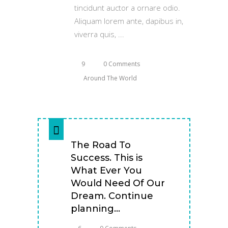
tincidunt auctor a ornare odio.
Aliquam lorem ante, dapibus in,
viverra quis,
9
0 Comments
Around The World
The Road To
Success. This is
What Ever You
Would Need Of Our
Dream. Continue
planning...