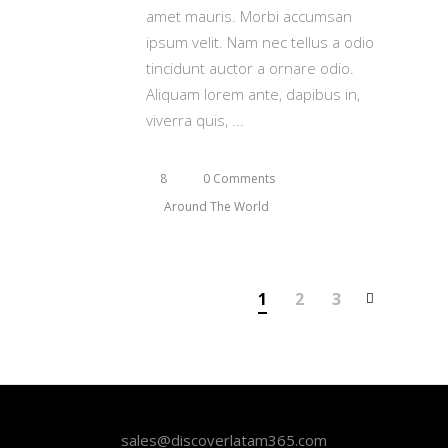
amet mauris. Morbi accumsan
ipsum velit. Nam nec tellus a odio
tincidunt auctor a ornare odio.
Aliquam lorem ante, dapibus in,
viverra quis,
8
0 Comments
Around The World
1
2
3
sales@discoverlatam365.com