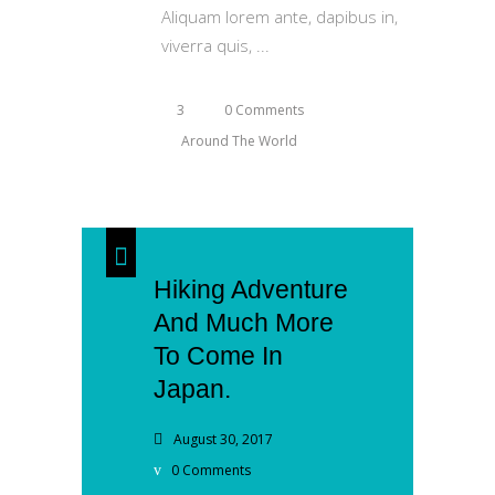
Aliquam lorem ante, dapibus in,
viverra quis,
3
0 Comments
Around The World
Hiking Adventure
And Much More
To Come In
Japan.
August 30, 2017
0 Comments