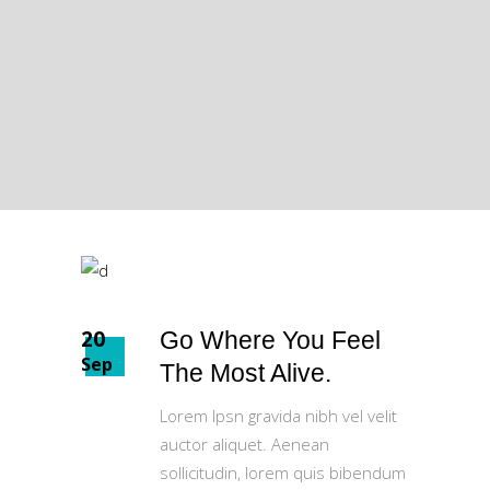
20
Go Where You Feel
Sep
The Most Alive.
Lorem Ipsn gravida nibh vel velit
auctor aliquet. Aenean
sollicitudin, lorem quis bibendum