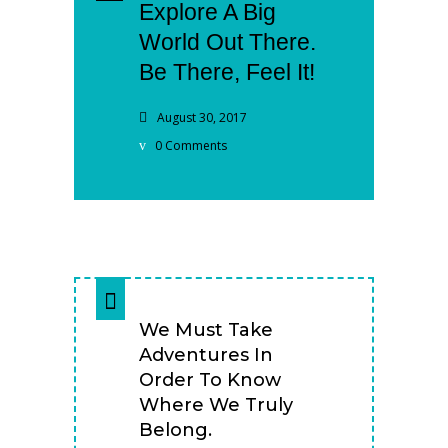
Explore A Big
World Out There.
Be There, Feel It!
August 30, 2017
0 Comments
We Must Take
Adventures In
Order To Know
Where We Truly
Belong.