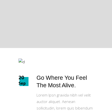
20
Go Where You Feel
Sep
The Most Alive.
Lorem Ipsn gravida nibh vel velit
auctor aliquet. Aenean
sollicitudin, lorem quis bibendum