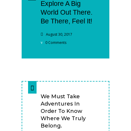
Explore A Big
World Out There.
Be There, Feel It!
August 30, 2017
0 Comments
We Must Take
Adventures In
Order To Know
Where We Truly
Belong.