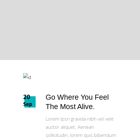
20
Go Where You Feel
Sep
The Most Alive.
Lorem Ipsn gravida nibh vel velit
auctor aliquet. Aenean
sollicitudin, lorem quis bibendum