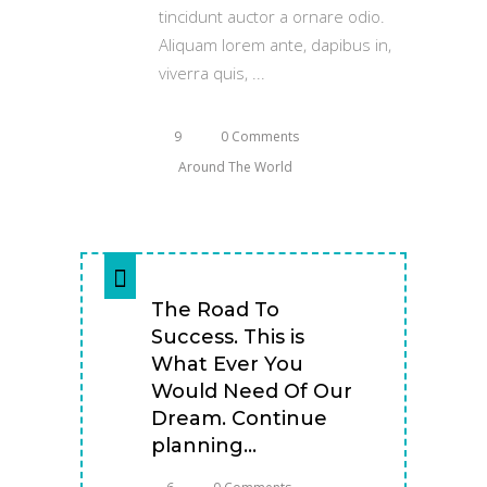
tincidunt auctor a ornare odio.
Aliquam lorem ante, dapibus in,
viverra quis,
9
0 Comments
Around The World
The Road To
Success. This is
What Ever You
Would Need Of Our
Dream. Continue
planning...