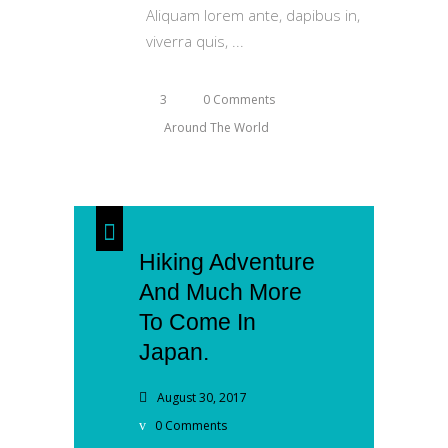
Aliquam lorem ante, dapibus in,
viverra quis,
3
0 Comments
Around The World
Hiking Adventure
And Much More
To Come In
Japan.
August 30, 2017
0 Comments