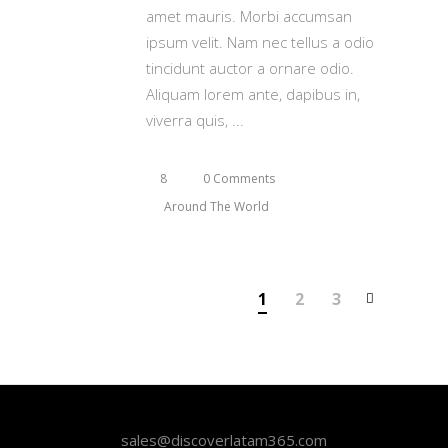
amet mauris. Morbi accumsan
ipsum velit. Nam nec tellus a odio
tincidunt auctor a ornare odio.
Aliquam lorem ante, dapibus in,
viverra quis,
8
0 Comments
Around The World
1
2
3
sales@discoverlatam365.com