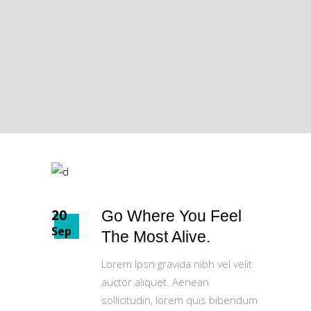
20
Go Where You Feel
Sep
The Most Alive.
Lorem Ipsn gravida nibh vel velit
auctor aliquet. Aenean
sollicitudin, lorem quis bibendum