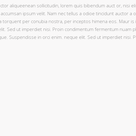
ctor aliqueenean sollicitudin, lorem quis bibendum auct or, nisi eli
 accumsan ipsum velit. Nam nec tellus a odioe tincidunt auctor a 
litora torquent per conubia nostra, per inceptos himena eos. Maur is
lit. Sed ut imperdiet nisi. Proin condimentum fermentum nuam pha
que. Suspendisse in orci enim. neque elit. Sed ut imperdiet nis