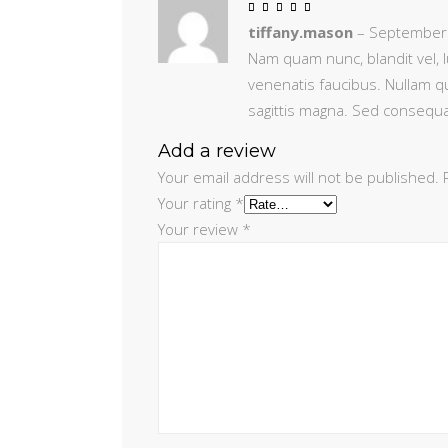
Rated
5
out
tiffany.mason
–
September
of 5
Nam quam nunc, blandit vel, l
venenatis faucibus. Nullam qu
sagittis magna. Sed consequa
Add a review
Your email address will not be published.
Your rating
*
Your review
*