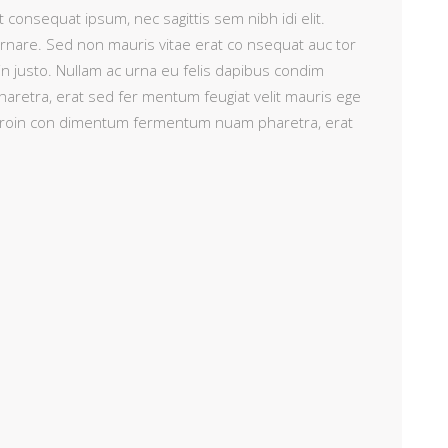
t consequat ipsum, nec sagittis sem nibh idi elit.
ornare. Sed non mauris vitae erat co nsequat auc tor
 in justo. Nullam ac urna eu felis dapibus condim
retra, erat sed fer mentum feugiat velit mauris ege
i. Proin con dimentum fermentum nuam pharetra, erat