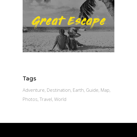
Tags
Adventure
Destination
Earth
Guide
Map
Photos
Travel
World