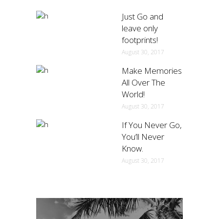
Just Go and
leave only
footprints!
August 30, 2017
Make Memories
All Over The
World!
August 30, 2017
If You Never Go,
You’ll Never
Know.
August 30, 2017